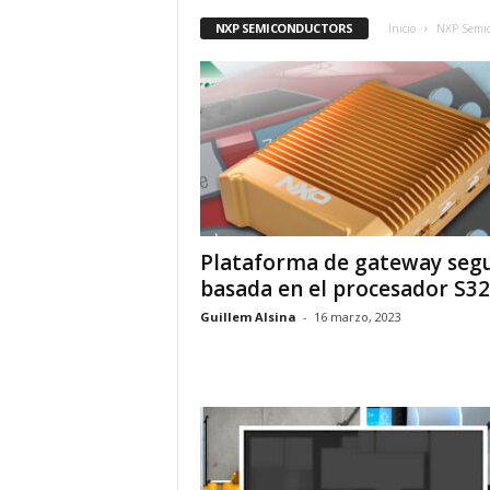
NXP SEMICONDUCTORS
Inicio
NXP Semic
Plataforma de gateway seg
basada en el procesador S3
Guillem Alsina
-
16 marzo, 2023