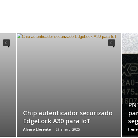
0
0
PN
Chip autenticador securizado
par
EdgeLock A30 para IoT
se
Alvaro Llorente
-
29 enero, 2025
Irene