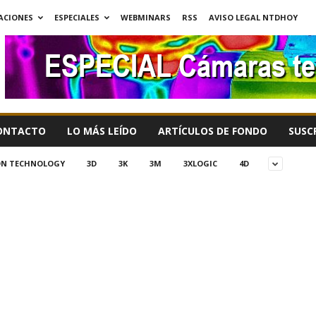
ACIONES
ESPECIALES
WEBMINARS
RSS
AVISO LEGAL NTDHOY
ONTACTO
LO MÁS LEÍDO
ARTÍCULOS DE FONDO
SUSC
ION TECHNOLOGY
3D
3K
3M
3XLOGIC
4D