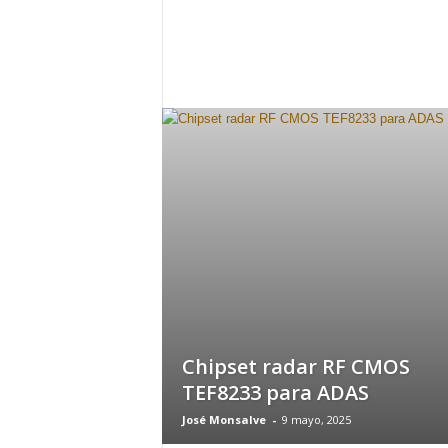
h
o
y
.
c
o
m
Chipset radar RF CMOS
TEF8233 para ADAS
José Monsalve
-
9 mayo, 2025