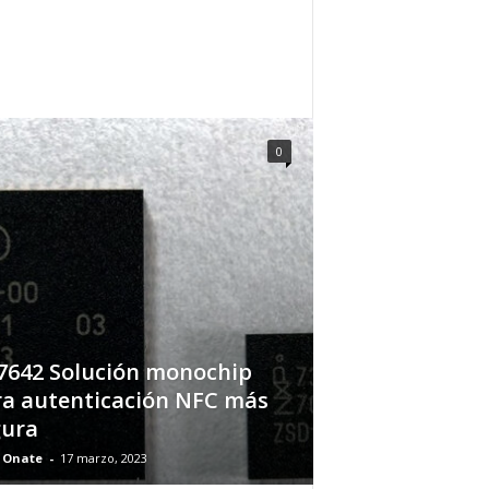
0
7642 Solución monochip
a autenticación NFC más
gura
 Onate
-
17 marzo, 2023