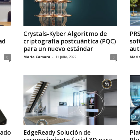
Crystals-Kyber Algoritmo de
PRS
ad
criptografía postcuántica (PQC)
sof
para un nuevo estándar
au
Maria Camara
-
11 julio, 2022
Mari
0
0
cado
EdgeReady Solución de
Pla