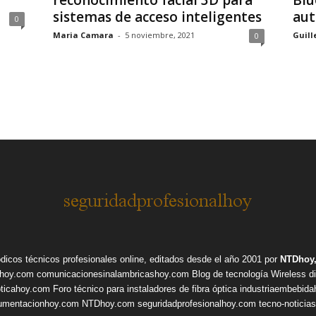
reconocimiento facial 3D para
Blu
sistemas de acceso inteligentes
aut
0
Maria Camara
-
5 noviembre, 2021
Guill
0
ódicos técnicos profesionales online, editados desde el año 2001 por
NTDhoy,
shoy.com
comunicacionesinalambricashoy.com
Blog de tecnología Wireless
d
pticahoy.com
Foro técnico para instaladores de fibra óptica
industriaembebid
rumentacionhoy.com
NTDhoy.com
seguridadprofesionalhoy.com
tecno-noticia