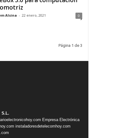
eBox 3.0 para computación
omotriz
em Alsina
-
22 enero, 2021
0
Página 1 de 3
 S.L.
iarioelectronicohoy.com
Empresa Electrónica
ahoy.com
instaladoresdetelecomhoy.com
s.com