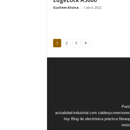
EdgeLock A5000
Guillem Alsina
-
1 abril, 2022
1
2
3
Peri
actualidad-industrial.com
cablesyconectore
hoy
Blog de electrónica práctica
fibrao
inst