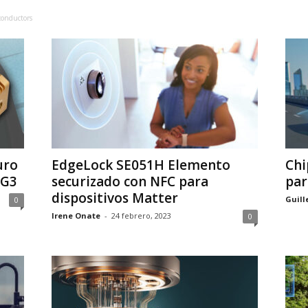
onductors
uro
EdgeLock SE051H Elemento
Chi
2G3
securizado con NFC para
par
dispositivos Matter
Guill
0
Irene Onate
-
24 febrero, 2023
0