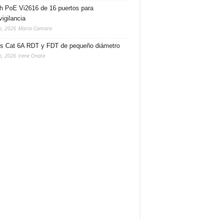
h PoE Vi2616 de 16 puertos para
vigilancia
o, 2026
Maria Camara
s Cat 6A RDT y FDT de pequeño diámetro
o, 2026
Irene Onate