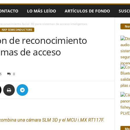
ONTACTO
LO MÁS LEÍDO
ARTÍCULOS DE FONDO
SUSC
econocimiento facial 3D para sistemas de acceso inteligentes
Not
NXP SEMICONDUCTORS
ón de reconocimiento
temas de acceso
5
0
combina una cámara SLM 3D y el MCU i.MX RT117F.
Mon