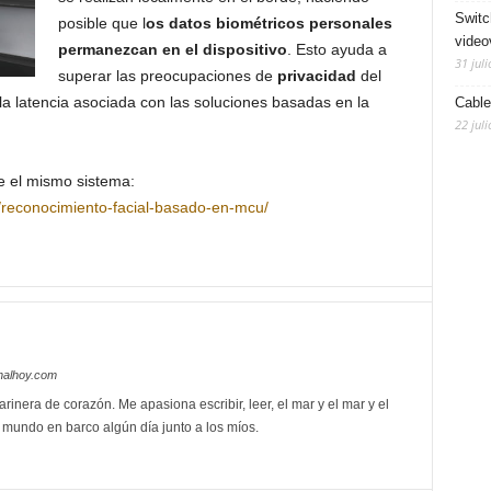
Switc
posible que l
os datos biométricos personales
video
permanezcan en el dispositivo
. Esto ayuda a
31 juli
superar las preocupaciones de
privacidad
del
a latencia asociada con las soluciones basadas en la
Cable
22 juli
e el mismo sistema:
/reconocimiento-facial-basado-en-mcu/
nalhoy.com
rinera de corazón. Me apasiona escribir, leer, el mar y el mar y el
l mundo en barco algún día junto a los míos.