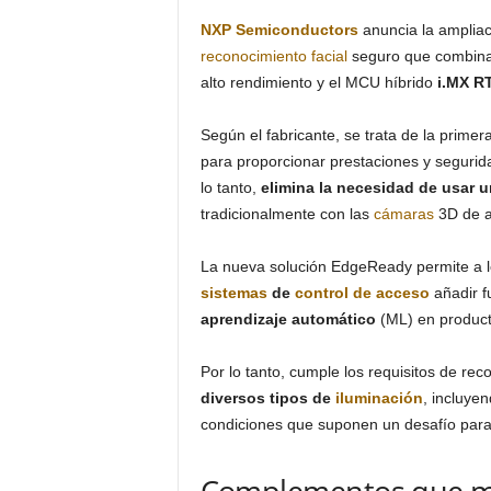
NXP Semiconductors
anuncia la ampliac
reconocimiento
facial
seguro que combina
alto rendimiento y el MCU híbrido
i.MX R
Según el fabricante, se trata de la pri
para proporcionar prestaciones y segurid
lo tanto,
elimina la necesidad de usar
tradicionalmente con las
cámaras
3D de a
La nueva solución EdgeReady permite a l
sistemas
de
control de acceso
añadir f
aprendizaje automático
(ML) en produc
Por lo tanto, cumple los requisitos de re
diversos tipos de
iluminación
, incluyen
condiciones que suponen un desafío para l
Complementos que me