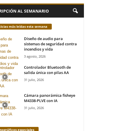
RIPCIÓN AL SEMANARIO
icias más leídas esta semana
Diseño de audio para
sistemas de seguridad contra
incendios y vida
3 agosto, 2026
Controlador Bluetooth de
salida única con pilas AA
31 julio, 2026
Cámara panorámica fisheye
M4338-PLVE con IA
31 julio, 2026
ográficos especiales