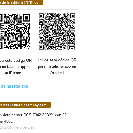
 de la editorial NTDhoy
Utilice este código QR
lice este código QR
para instalar la app en
a instalar la app en
Android
su iPhone
 de nuestra app
staladoresdetelecomhoy.com
h data center DCS-7342-32D2X con 32
os 400G
to, 2026
Alvaro Llorente