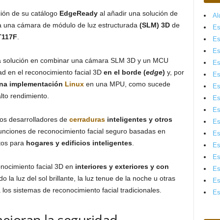
ión de su catálogo
EdgeReady
al añadir una solución de
Al
 una cámara de módulo de luz estructurada
(SLM) 3D
de
Es
T117F
.
Es
Es
mera solución en combinar una cámara SLM 3D y un MCU
Es
ad en el reconocimiento facial 3D
en el borde (
edge
)
y, por
Es
 una implementación
Linux
en una MPU, como sucede
Es
lto rendimiento.
Es
Es
os desarrolladores de
cerraduras
inteligentes y otros
Es
unciones de reconocimiento facial seguro basadas en
Es
tos para
hogares y edificios inteligentes
.
Es
Es
conocimiento facial 3D en
interiores y exteriores y con
Es
do la luz del sol brillante, la luz tenue de la noche u otras
Es
os sistemas de reconocimiento facial tradicionales.
Es
joran la seguridad