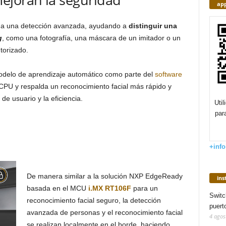
app
na una detección avanzada, ayudando a
distinguir una
g
, como una fotografía, una máscara de un imitador o un
torizado.
 modelo de aprendizaje automático como parte del
software
PU y respalda un reconocimiento facial más rápido y
de usuario y la eficiencia.
Uti
par
+info
De manera similar a la solución NXP EdgeReady
in
basada en el MCU
i.MX RT106F
para un
Switc
reconocimiento facial seguro, la detección
puert
avanzada de personas y el reconocimiento facial
4 agos
se realizan localmente en el borde, haciendo