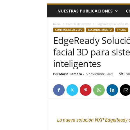
h
NUESTRAS PUBLICACIONES
C
o
y
.
Inicio
Control de acceso
EdgeReady Solución de r
c
CONTROL DE ACCESO
RECONOCIMIENTO
FACIAL
o
EdgeReady Soluci
m
facial 3D para sis
inteligentes
Por
Maria Camara
-
5 noviembre, 2021
690
La nueva solución NXP EdgeReady 