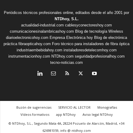
Periódicos técnicos profesionales online, editados desde el año 2001 por
NTDhoy, S.L.
actualidad-industrial.com
cablesyconectoreshoy.com
comunicacionesinalambricashoy.com
Blog de tecnología Wireless
diarioelectronicohoy.com
Empresa Electrónica hoy
Blog de electrónica
práctica
fibraopticahoy.com
Foro técnico para instaladores de fibra óptica
industriaembebidahoy.com
instaladoresdetelecomhoy.com
instrumentacionhoy.com
NTDhoy.com
seguridadprofesionalhoy.com
tecno-noticias.com
Buzón de sugerencias
SERVICIO AL LECTOR
Monografías
Vídeos formativos
app NTDhoy
Aviso legal NTDhoy
© NTDhoy, S.L., Segundo Mata 4A, 28224 Pozuelo de Alarcón, Madrid, +34
626981059, info @ ntdhoy.com