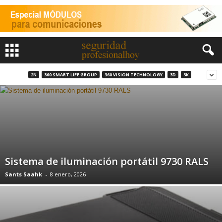
2N
360 SMART LIFE GROUP
360 VISION TECHNOLOGY
3D
3K
Sistema de iluminación portátil 9730 RALS
Sants Saahk
-
8 enero, 2026