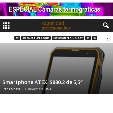
2N
360 SMART LIFE GROUP
360 VISION TECHNOLOGY
3D
3K
Smartphone ATEX IS880.2 de 5,5″
Irene Onate
-
11 noviembre, 2024