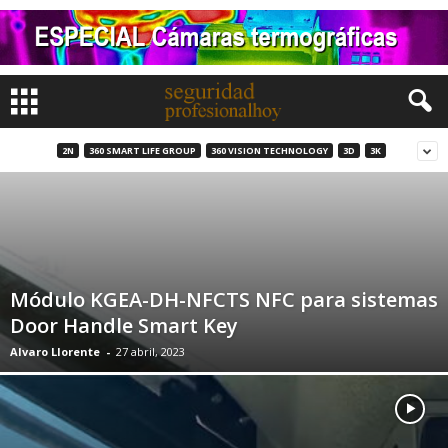
2N
360 SMART LIFE GROUP
360 VISION TECHNOLOGY
3D
3K
Módulo KGEA-DH-NFCTS NFC para sistemas
Door Handle Smart Key
Alvaro Llorente
-
27 abril, 2023