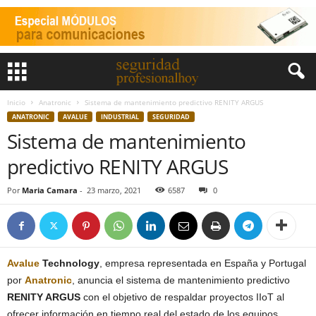
Inicio
Anatronic
Sistema de mantenimiento predictivo RENITY ARGUS
ANATRONIC
AVALUE
INDUSTRIAL
SEGURIDAD
Sistema de mantenimiento
predictivo RENITY ARGUS
Por
Maria Camara
-
23 marzo, 2021
6587
0
Avalue
Technology
, empresa representada en España y Portugal
por
Anatronic
, anuncia el sistema de mantenimiento predictivo
RENITY ARGUS
con el objetivo de respaldar proyectos IIoT al
ofrecer información en tiempo real del estado de los equipos,