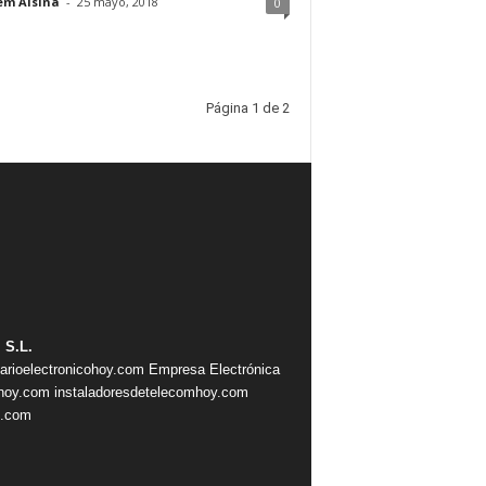
em Alsina
-
25 mayo, 2018
0
Página 1 de 2
 S.L.
iarioelectronicohoy.com
Empresa Electrónica
ahoy.com
instaladoresdetelecomhoy.com
s.com