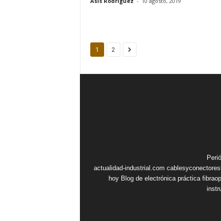
Asis Rodriguez
-
10 agosto, 2019
1
2
Peri
actualidad-industrial.com
cablesyconectore
hoy
Blog de electrónica práctica
fibrao
inst