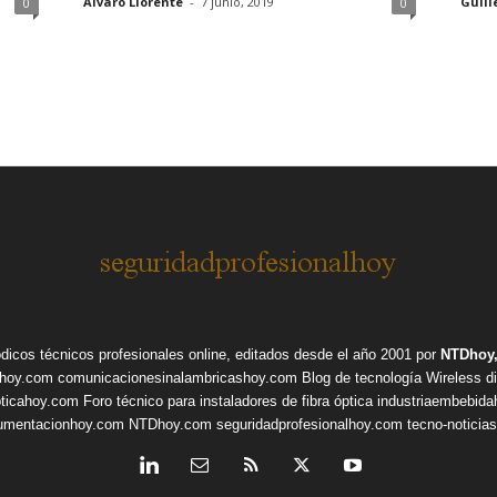
Alvaro Llorente
-
7 junio, 2019
Guill
0
0
ódicos técnicos profesionales online, editados desde el año 2001 por
NTDhoy,
shoy.com
comunicacionesinalambricashoy.com
Blog de tecnología Wireless
d
pticahoy.com
Foro técnico para instaladores de fibra óptica
industriaembebid
rumentacionhoy.com
NTDhoy.com
seguridadprofesionalhoy.com
tecno-noticia