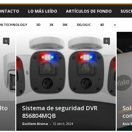
ONTACTO
LO MÁS LEÍDO
ARTÍCULOS DE FONDO
SUSC
ION TECHNOLOGY
3D
3K
3M
3XLOGIC
4D
0
0
lto
Sistema de seguridad DVR
Sol
856804MQB
com
Guillem Alsina
-
12 abril, 2024
Asis 