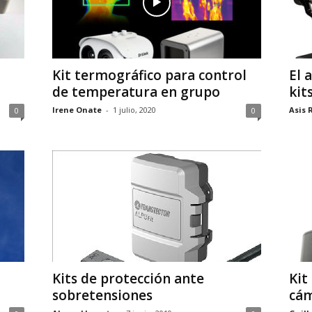
Kit termográfico para control
El 
de temperatura en grupo
kit
Irene Onate
-
1 julio, 2020
Asis 
0
0
Kits de protección ante
Kit
sobretensiones
cám