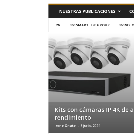
h
NUESTRAS PUBLICACIONES
C
o
y
.
2N
360 SMART LIFE GROUP
360 VIS
c
o
m
Kits con cámaras IP 4K de a
rendimiento
Irene Onate
-
5 junio, 2024