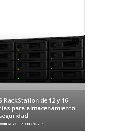
0
 RackStation de 12 y 16
hías para almacenamiento
seguridad
 Monsalve
-
2 febrero, 2021