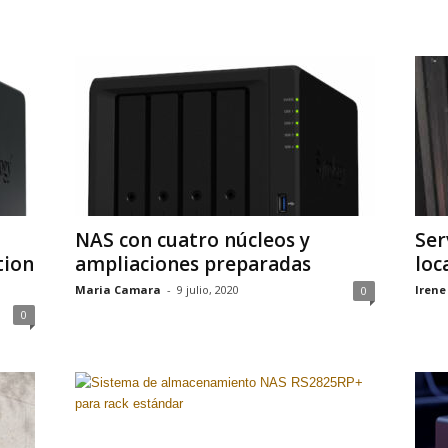
NAS con cuatro núcleos y
Ser
tion
ampliaciones preparadas
loc
Maria Camara
-
9 julio, 2020
Irene
0
0