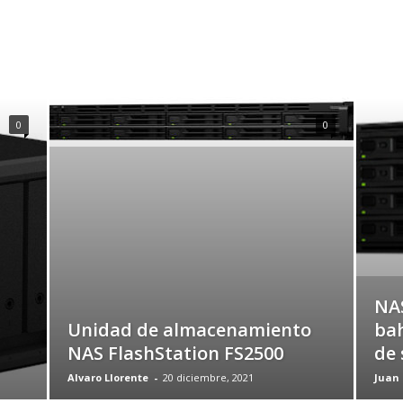
0
0
NAS
Unidad de almacenamiento
ba
NAS FlashStation FS2500
de 
Alvaro Llorente
-
20 diciembre, 2021
Juan