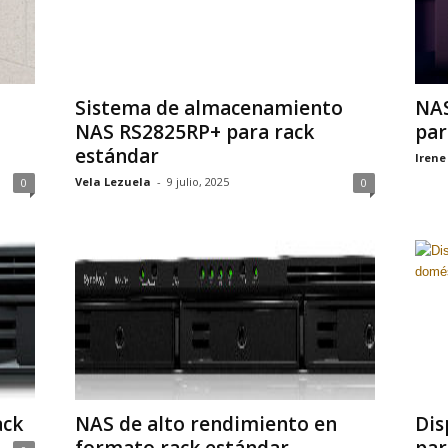
Sistema de almacenamiento
NAS
NAS RS2825RP+ para rack
par
estándar
Irene
Vela Lezuela
-
9 julio, 2025
0
0
ack
NAS de alto rendimiento en
Dis