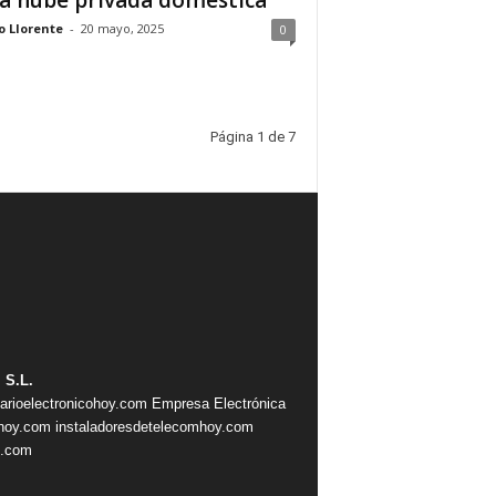
a nube privada doméstica
o Llorente
-
20 mayo, 2025
0
Página 1 de 7
 S.L.
iarioelectronicohoy.com
Empresa Electrónica
ahoy.com
instaladoresdetelecomhoy.com
s.com