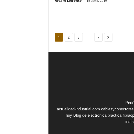
Alvaro Llorente
-
15 abril, 2019
...
1
2
3
7
Peri
actualidad-industrial.com
cablesyconectore
hoy
Blog de electrónica práctica
fibrao
inst