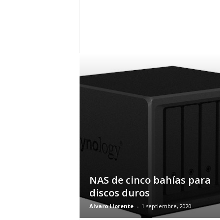
h
o
y
.
c
o
m
NAS de cinco bahías para
discos duros
Alvaro Llorente
-
1 septiembre, 2020