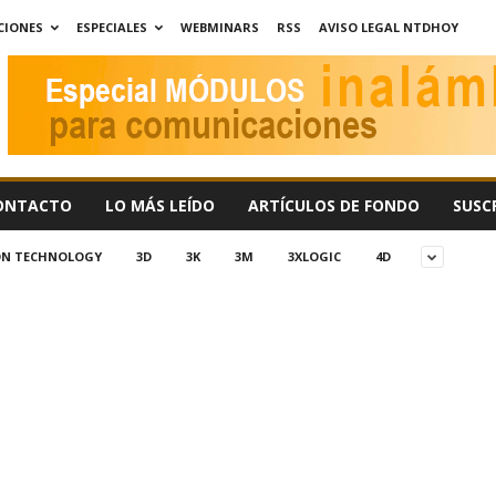
CIONES
ESPECIALES
WEBMINARS
RSS
AVISO LEGAL NTDHOY
ONTACTO
LO MÁS LEÍDO
ARTÍCULOS DE FONDO
SUSC
ION TECHNOLOGY
3D
3K
3M
3XLOGIC
4D