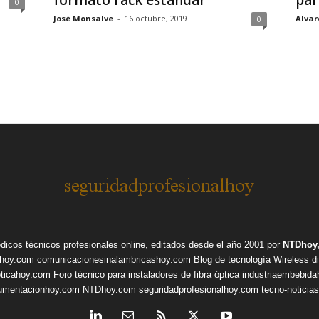
formato rack estándar
par
0
José Monsalve
-
16 octubre, 2019
Alvar
0
ódicos técnicos profesionales online, editados desde el año 2001 por
NTDhoy,
shoy.com
comunicacionesinalambricashoy.com
Blog de tecnología Wireless
d
pticahoy.com
Foro técnico para instaladores de fibra óptica
industriaembebid
rumentacionhoy.com
NTDhoy.com
seguridadprofesionalhoy.com
tecno-noticia