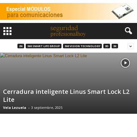
2N
360 SMART LIFE GROUP
360 VISION TECHNOLOGY
3D
3K
Cerradura inteligente Linus Smart Lock L2
Lite
Vela Lezuela
-
3 septiembre, 2025