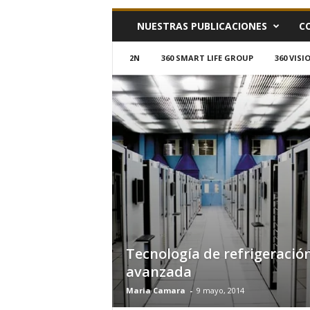
h
NUESTRAS PUBLICACIONES
C
o
y
.
2N
360 SMART LIFE GROUP
360 VIS
c
o
m
Tecnología de refrigeració
avanzada
Maria Camara
-
9 mayo, 2014