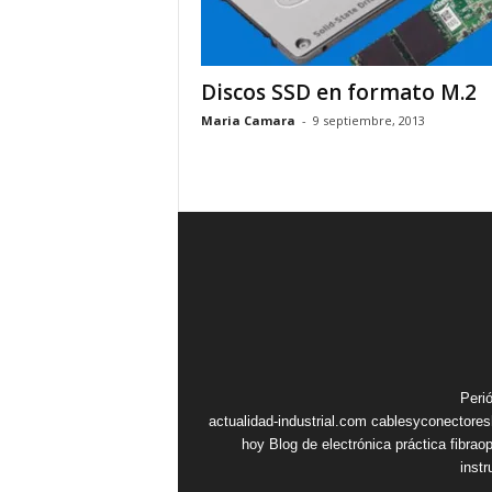
Discos SSD en formato M.2
Maria Camara
-
9 septiembre, 2013
Peri
actualidad-industrial.com
cablesyconectore
hoy
Blog de electrónica práctica
fibrao
inst