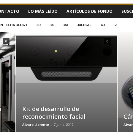
ONTACTO
LO MÁS LEÍDO
ARTÍCULOS DE FONDO
SUSC
ION TECHNOLOGY
3D
3K
3M
3XLOGIC
4D
0
0
n
Kit de desarrollo de
reconocimiento facial
Cá
Alvaro Llorente
-
7 junio, 2017
Alvar