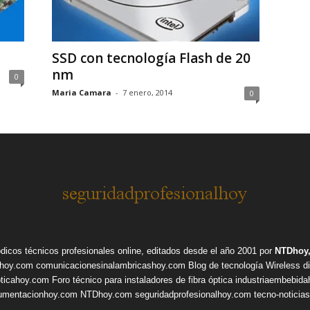
SSD con tecnología Flash de 20
nm
0
Maria Camara
-
7 enero, 2014
0
ódicos técnicos profesionales online, editados desde el año 2001 por
NTDhoy,
shoy.com
comunicacionesinalambricashoy.com
Blog de tecnología Wireless
d
pticahoy.com
Foro técnico para instaladores de fibra óptica
industriaembebid
rumentacionhoy.com
NTDhoy.com
seguridadprofesionalhoy.com
tecno-noticia