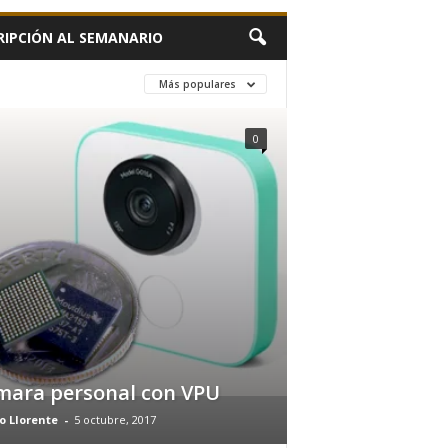
RIPCIÓN AL SEMANARIO
Más populares
0
mara personal con VPU
o Llorente
-
5 octubre, 2017