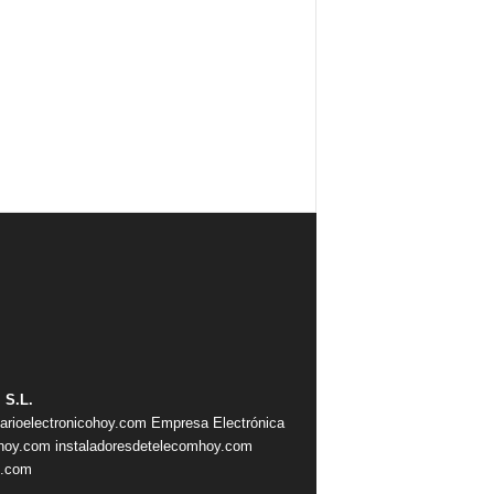
 S.L.
iarioelectronicohoy.com
Empresa Electrónica
ahoy.com
instaladoresdetelecomhoy.com
s.com