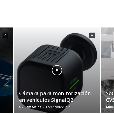
0
0
a
Cámara para monitorización
SoC
en vehículos SignalQ2
CV5
Guillem Alsina
-
1 septiembre, 2021
Guill