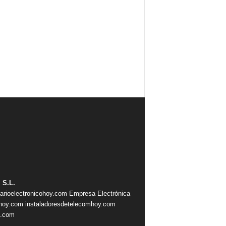
 S.L.
iarioelectronicohoy.com
Empresa Electrónica
ahoy.com
instaladoresdetelecomhoy.com
s.com