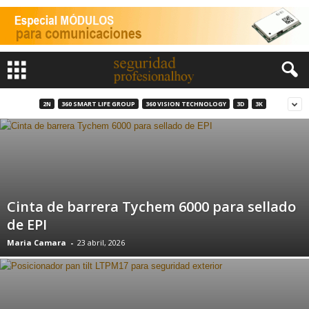
2N
360 SMART LIFE GROUP
360 VISION TECHNOLOGY
3D
3K
Cinta de barrera Tychem 6000 para sellado
de EPI
Maria Camara
-
23 abril, 2026