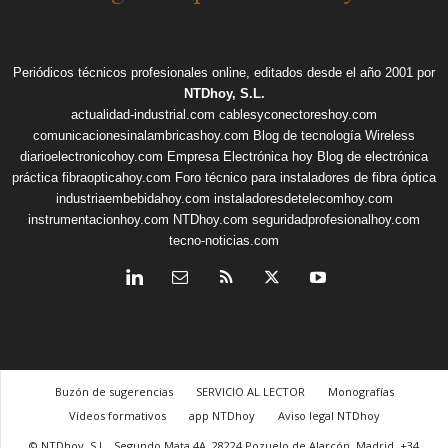
Periódicos técnicos profesionales online, editados desde el año 2001 por
NTDhoy, S.L.
actualidad-industrial.com
cablesyconectoreshoy.com
comunicacionesinalambricashoy.com
Blog de tecnología Wireless
diarioelectronicohoy.com
Empresa Electrónica hoy
Blog de electrónica
práctica
fibraopticahoy.com
Foro técnico para instaladores de fibra óptica
industriaembebidahoy.com
instaladoresdetelecomhoy.com
instrumentacionhoy.com
NTDhoy.com
seguridadprofesionalhoy.com
tecno-noticias.com
Buzón de sugerencias
SERVICIO AL LECTOR
Monografías
Vídeos formativos
app NTDhoy
Aviso legal NTDhoy
© NTDhoy, S.L., Segundo Mata 4A, 28224 Pozuelo de Alarcón, Madrid, +34