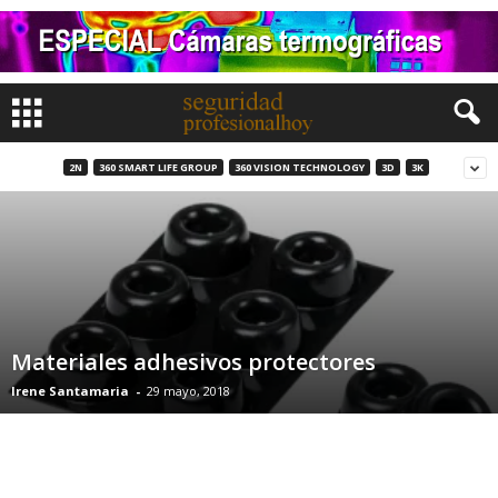
2N
360 SMART LIFE GROUP
360 VISION TECHNOLOGY
3D
3K
Materiales adhesivos protectores
Irene Santamaria
-
29 mayo, 2018