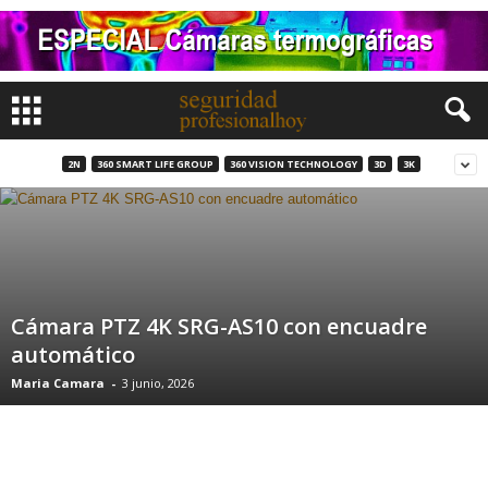
2N
360 SMART LIFE GROUP
360 VISION TECHNOLOGY
3D
3K
Cámara PTZ 4K SRG-AS10 con encuadre
automático
Maria Camara
-
3 junio, 2026