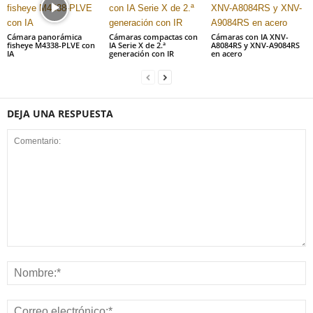
Cámara panorámica
Cámaras compactas con
Cámaras con IA XNV-
fisheye M4338-PLVE con
IA Serie X de 2.ª
A8084RS y XNV-A9084RS
IA
generación con IR
en acero
DEJA UNA RESPUESTA