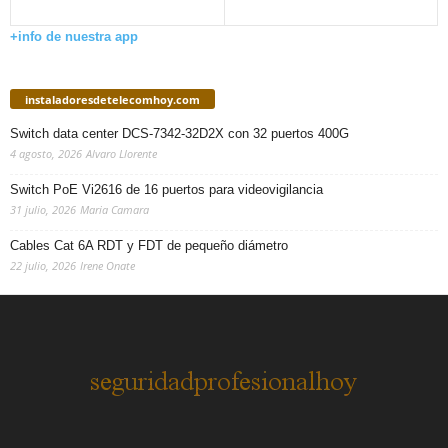
+info de nuestra app
instaladoresdetelecomhoy.com
Switch data center DCS-7342-32D2X con 32 puertos 400G
4 agosto, 2026
Alvaro Llorente
Switch PoE Vi2616 de 16 puertos para videovigilancia
31 julio, 2026
Maria Camara
Cables Cat 6A RDT y FDT de pequeño diámetro
22 julio, 2026
Irene Onate