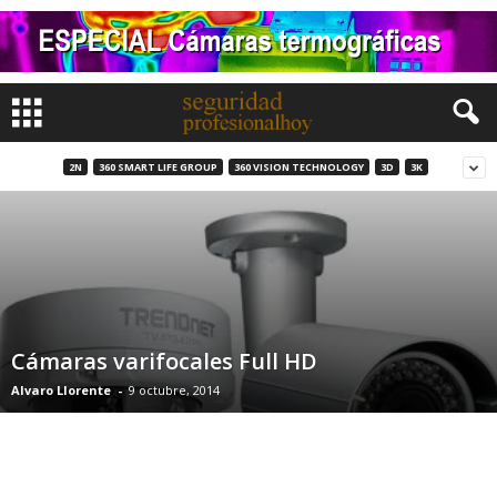
2N
360 SMART LIFE GROUP
360 VISION TECHNOLOGY
3D
3K
Cámaras varifocales Full HD
Alvaro Llorente
-
9 octubre, 2014