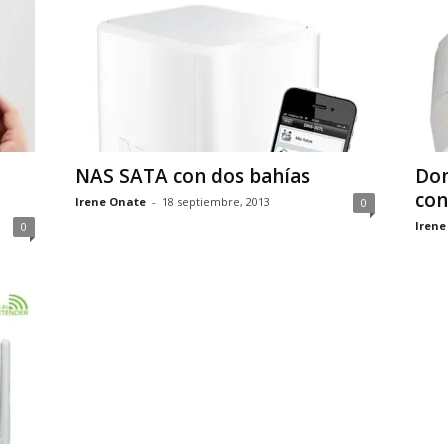
NAS SATA con dos bahías
Dom
con
Irene Onate
-
18 septiembre, 2013
0
Irene
0