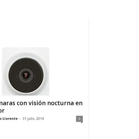
aras con visión nocturna en
or
o Llorente
-
31 julio, 2014
0