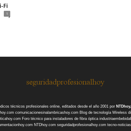
-Fi
1
ódicos técnicos profesionales online, editados desde el año 2001 por
NTDhoy,
shoy.com
comunicacionesinalambricashoy.com
Blog de tecnología Wireless
d
pticahoy.com
Foro técnico para instaladores de fibra óptica
industriaembebid
rumentacionhoy.com
NTDhoy.com
seguridadprofesionalhoy.com
tecno-noticia