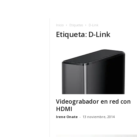
h
o
y
.
Inicio
Etiquetas
D-Link
Etiqueta: D-Link
c
o
m
Videograbador en red con
HDMI
Irene Onate
-
13 noviembre, 2014