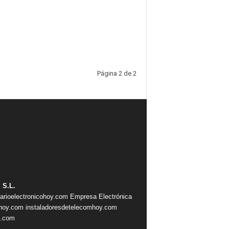
Página 2 de 2
 S.L.
iarioelectronicohoy.com
Empresa Electrónica
ahoy.com
instaladoresdetelecomhoy.com
s.com