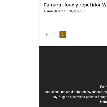
Cámara cloud y repetidor Wi
Alvaro Llorente
-
18 julio, 2013
1
2
Peri
actualidad-industrial.com
cablesyconectore
hoy
Blog de electrónica práctica
fibrao
inst