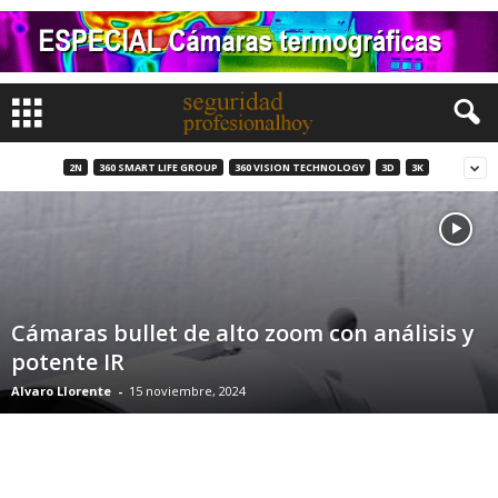
2N
360 SMART LIFE GROUP
360 VISION TECHNOLOGY
3D
3K
Cámaras bullet de alto zoom con análisis y
potente IR
Alvaro Llorente
-
15 noviembre, 2024