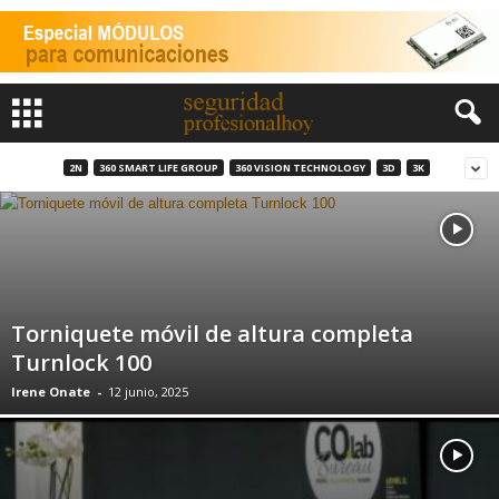
2N
360 SMART LIFE GROUP
360 VISION TECHNOLOGY
3D
3K
Torniquete móvil de altura completa
Turnlock 100
Irene Onate
-
12 junio, 2025