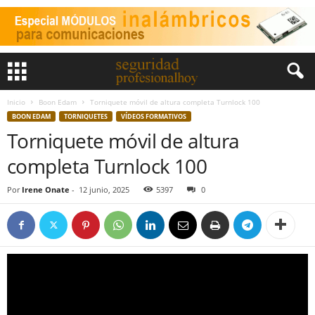
Inicio
Boon Edam
Torniquete móvil de altura completa Turnlock 100
BOON EDAM
TORNIQUETES
VÍDEOS FORMATIVOS
Torniquete móvil de altura
completa Turnlock 100
Por
Irene Onate
-
12 junio, 2025
5397
0