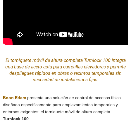
El torniquete móvil de altura completa Turnlock 100 integra
una base de acero apta para carretillas elevadoras y permite
despliegues rápidos en obras o recintos temporales sin
necesidad de
instalaciones
fijas.
Boon Edam
presenta una solución de control de accesos físico
diseñada específicamente para emplazamientos temporales y
entornos exigentes: el torniquete móvil de altura completa
Turnlock 100
.