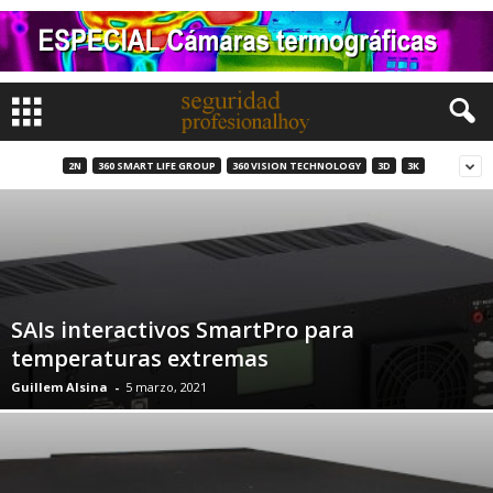
2N
360 SMART LIFE GROUP
360 VISION TECHNOLOGY
3D
3K
SAIs interactivos SmartPro para
temperaturas extremas
Guillem Alsina
-
5 marzo, 2021