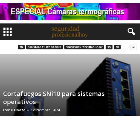
2N
360 SMART LIFE GROUP
360 VISION TECHNOLOGY
3D
3K
Cortafuegos SNi10 para sistemas
operativos
Irene Onate
-
2 diciembre, 2024