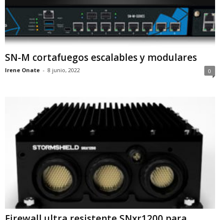
SN-M cortafuegos escalables y modulares
Irene Onate
-
8 junio, 2022
0
Firewall ultra resistente SNxr1200 para