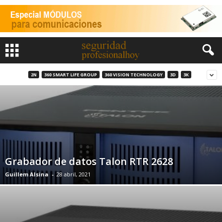
2N
360 SMART LIFE GROUP
360 VISION TECHNOLOGY
3D
3K
Grabador de datos Talon RTR 2628
Guillem Alsina
-
28 abril, 2021