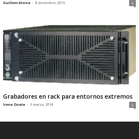
Guillem Alsina
-
8 diciembre, 2015
0
Grabadores en rack para entornos extremos
Irene Onate
-
3 marzo, 2014
0