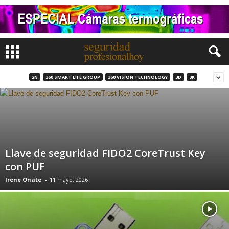
2N
360 SMART LIFE GROUP
360 VISION TECHNOLOGY
3D
3K
Llave de seguridad FIDO2 CoreTrust Key
con PUF
Irene Onate
-
11 mayo, 2026