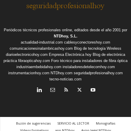
Periódicos técnicos profesionales online, editados desde el año 2001 por
NTDhoy, S.L.
actualidad-industrial.com
cablesyconectoreshoy.com
comunicacionesinalambricashoy.com
Blog de tecnología Wireless
diarioelectronicohoy.com
Empresa Electrónica hoy
Blog de electrónica
práctica
fibraopticahoy.com
Foro técnico para instaladores de fibra óptica
industriaembebidahoy.com
instaladoresdetelecomhoy.com
instrumentacionhoy.com
NTDhoy.com
seguridadprofesionalhoy.com
tecno-noticias.com
Buzón de sugerencias
SERVICIO AL LECTOR
Monografías
Vídeos formativos
app NTDhoy
Aviso legal NTDhoy