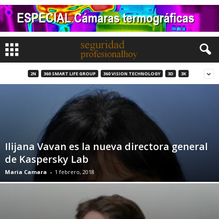
2N
360 SMART LIFE GROUP
360 VISION TECHNOLOGY
3D
3K
Ilijana Vavan es la nueva directora general
de Kaspersky Lab
Maria Camara
-
1 febrero, 2018