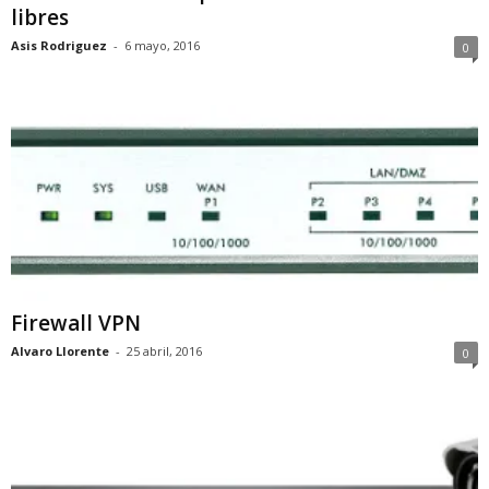
libres
Asis Rodriguez
-
6 mayo, 2016
0
Firewall VPN
Alvaro Llorente
-
25 abril, 2016
0