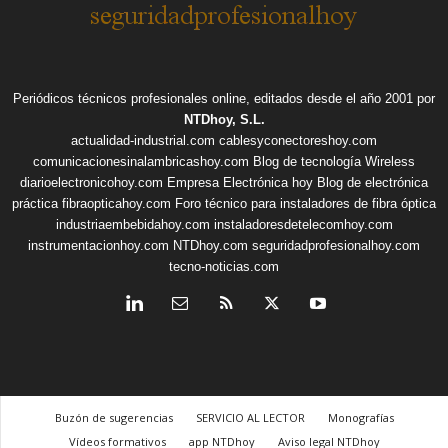
Periódicos técnicos profesionales online, editados desde el año 2001 por
NTDhoy, S.L.
actualidad-industrial.com
cablesyconectoreshoy.com
comunicacionesinalambricashoy.com
Blog de tecnología Wireless
diarioelectronicohoy.com
Empresa Electrónica hoy
Blog de electrónica
práctica
fibraopticahoy.com
Foro técnico para instaladores de fibra óptica
industriaembebidahoy.com
instaladoresdetelecomhoy.com
instrumentacionhoy.com
NTDhoy.com
seguridadprofesionalhoy.com
tecno-noticias.com
Buzón de sugerencias
SERVICIO AL LECTOR
Monografías
Vídeos formativos
app NTDhoy
Aviso legal NTDhoy