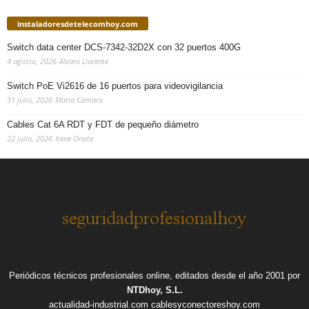
instaladoresdetelecomhoy.com
Switch data center DCS-7342-32D2X con 32 puertos 400G
4 agosto, 2026
Alvaro Llorente
Switch PoE Vi2616 de 16 puertos para videovigilancia
31 julio, 2026
Maria Camara
Cables Cat 6A RDT y FDT de pequeño diámetro
22 julio, 2026
Irene Onate
Periódicos técnicos profesionales online, editados desde el año 2001 por
NTDhoy, S.L.
actualidad-industrial.com
cablesyconectoreshoy.com