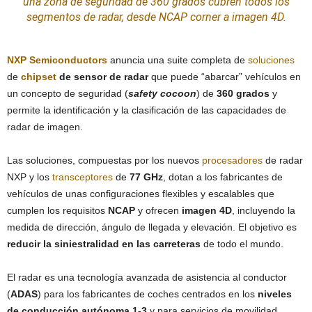
una zona de
seguridad
de 360 grados
cubren todos los
segmentos de radar, desde NCAP corner a imagen 4D.
NXP Semiconductors
anuncia una suite completa de
soluciones
de
chipset
de sensor de radar
que puede “abarcar” vehículos en
un concepto de seguridad (
safety cocoon
) de
360 grados
y
permite la identificación y la clasificación de las capacidades de
radar de imagen.
Las soluciones, compuestas por los nuevos
procesadores
de radar
NXP y los
transceptores
de
77 GHz
, dotan a los fabricantes de
vehículos de unas configuraciones flexibles y escalables que
cumplen los requisitos
NCAP
y ofrecen
imagen 4D
, incluyendo la
medida de dirección, ángulo de llegada y elevación. El objetivo es
reducir la siniestralidad en las carreteras
de todo el mundo.
El radar es una tecnología avanzada de asistencia al conductor
(
ADAS
) para los fabricantes de coches centrados en los
niveles
de conducción autónoma 1-3
y para servicios de movilidad,