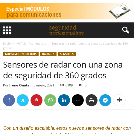
Inicio
NXP Semiconductors
Sensores de radar con una zona de seguridad de 360
grados
NXP SEMICONDUCTORS
RADARES
SENSORES
Sensores de radar con una zona
de seguridad de 360 grados
Por
Irene Onate
-
5 enero, 2021
6109
0
Con un
diseño
escalable, estos nuevos
sensores
de radar con