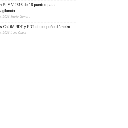
h PoE Vi2616 de 16 puertos para
vigilancia
o, 2026
Maria Camara
s Cat 6A RDT y FDT de pequeño diámetro
o, 2026
Irene Onate