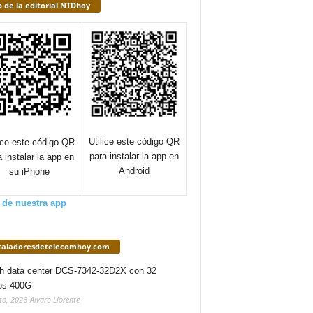
 de la editorial NTDhoy
Utilice este código QR
lice este código QR
para instalar la app en
a instalar la app en
Android
su iPhone
 de nuestra app
staladoresdetelecomhoy.com
h data center DCS-7342-32D2X con 32
os 400G
to, 2026
Alvaro Llorente