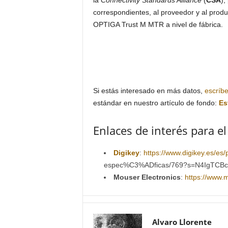
la
Connectivity Standards Alliance
(
CSA
),
correspondientes, al proveedor y al produc
OPTIGA Trust M MTR a nivel de fábrica.
Si estás interesado en más datos,
escríb
estándar en nuestro artículo de fondo:
Es
Enlaces de interés para el
Digikey
:
https://www.digikey.es/es/p
espec%C3%ADficas/769?s=N4IgTCB
Mouser Electronics
:
https://www.
Alvaro Llorente