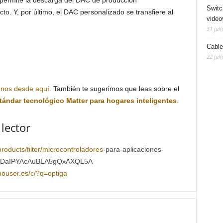
 permite la descarga del DAC de producción
Switc
to. Y, por último, el DAC personalizado se transfiere al
video
31 juli
Cable
22 juli
enos desde aquí
. También te sugerimos que leas sobre el
tándar tecnológico Matter para hogares inteligentes
.
 lector
roducts/filter/
microcontroladores
-para-aplicaciones-
cDaIPYAcAuBLA5gQxAXQL5A
mouser.es/c/?q=optiga