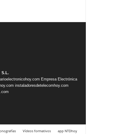
 S.L.
iarioelectronicohoy.com
Empresa Electrónica
ahoy.com
instaladoresdetelecomhoy.com
s.com
nografías
Vídeos formativos
app NTDhoy