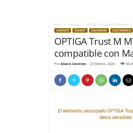
h
o
y
.
Inicio
Chipsets
OPTIGA Trust M MTR Elemento se
c
CHIPSETS
DIGIKEY
SEGURIDAD
ELECTRÓNICA
o
OPTIGA Trust M M
m
compatible con Ma
Por
Alvaro Llorente
-
23 febrero, 2024
5623
El elemento securizado OPTIGA Trus
datos sensibles 