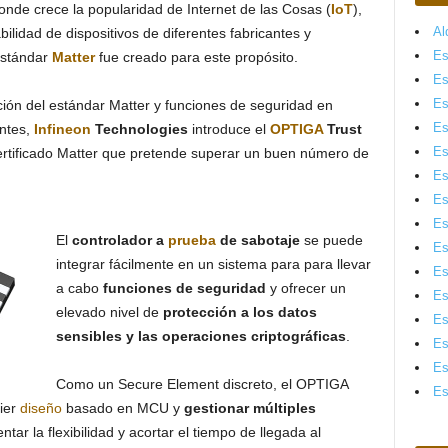
de crece la popularidad de Internet de las Cosas (
IoT
),
Al
abilidad de dispositivos de diferentes fabricantes y
Es
estándar
Matter
fue creado para este propósito.
Es
Es
ración del estándar Matter y funciones de seguridad en
Es
entes,
Infineon
Technologies
introduce el
OPTIGA
Trust
Es
ertificado Matter que pretende superar un buen número de
Es
Es
Es
El
controlador a
prueba
de sabotaje
se puede
Es
integrar fácilmente en un sistema para para llevar
Es
a cabo
funciones de seguridad
y ofrecer un
Es
elevado nivel de
protección a los datos
Es
sensibles y las operaciones criptográficas
.
Es
Es
Como un Secure Element discreto, el OPTIGA
Es
ier
diseño
basado en MCU y
gestionar múltiples
ar la flexibilidad y acortar el tiempo de llegada al