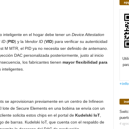
app
vo inteligente en el hogar debe tener un
Device Attestation
 ID
(
PID
) y la
Vendor ID
(
VID
) para verificar su autenticidad
st M MTR, el PID ya no necesita ser definido de antemano.
yección DAC personalizada posteriormente, justo al inicio
Uti
nsecuencia, los fabricantes tienen
mayor flexibilidad para
par
 inteligentes.
+info
 se aprovisionan previamente en un centro de Infineon
in
El lote de Secure Elements en una bobina se envía con un
Switc
 cliente solicita estos chips en el portal de
Kudelski IoT
,
puert
o de barras. Kudelski IoT, que cuenta con el respaldo de
4 agos