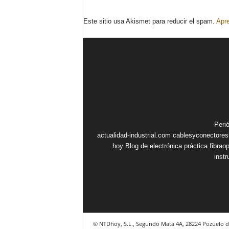
Este sitio usa Akismet para reducir el spam.
Apre
Peri
actualidad-industrial.com
cablesyconectore
hoy
Blog de electrónica práctica
fibrao
inst
© NTDhoy, S.L., Segundo Mata 4A, 28224 Pozuelo d