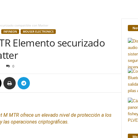
curizado compatible con Matter
Not
INFINEON
MOUSER ELECTRONICS
TR Elemento securizado
tter
0
t M MTR ofrece un elevado nivel de protección a los
y las operaciones criptográficas.
Mon