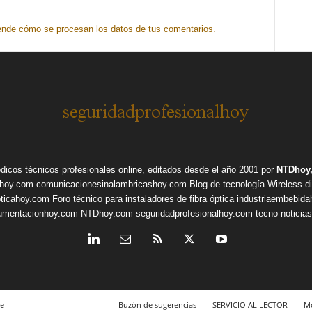
nde cómo se procesan los datos de tus comentarios.
ódicos técnicos profesionales online, editados desde el año 2001 por
NTDhoy,
shoy.com
comunicacionesinalambricashoy.com
Blog de tecnología Wireless
d
pticahoy.com
Foro técnico para instaladores de fibra óptica
industriaembebid
rumentacionhoy.com
NTDhoy.com
seguridadprofesionalhoy.com
tecno-noticia
e
Buzón de sugerencias
SERVICIO AL LECTOR
Mo