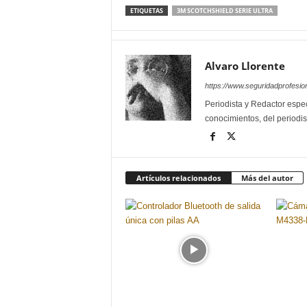
ETIQUETAS
3M SCOTCHSHIELD SERIE ULTRA
Alvaro Llorente
https://www.seguridadprofesio
Periodista y Redactor espec
conocimientos, del periodis
Artículos relacionados
Más del autor