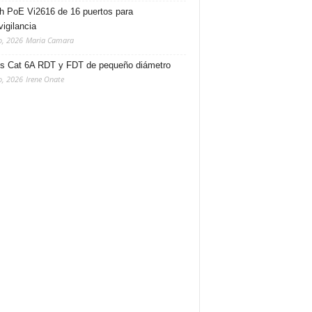
h PoE Vi2616 de 16 puertos para
vigilancia
o, 2026
Maria Camara
s Cat 6A RDT y FDT de pequeño diámetro
o, 2026
Irene Onate