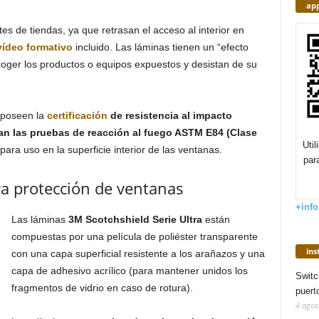
app
 de tiendas, ya que retrasan el acceso al interior en
vídeo formativo
incluido. Las láminas tienen un “efecto
oger los productos o equipos expuestos y desistan de su
 poseen la
certificación
de resistencia al impacto
an las pruebas de reacción al fuego ASTM E84 (Clase
Uti
ra uso en la superficie interior de las ventanas.
par
ra protección de ventanas
+info
Las láminas
3M Scotchshield Serie Ultra
están
compuestas por una película de poliéster transparente
in
con una capa superficial resistente a los arañazos y una
capa de adhesivo acrílico (para mantener unidos los
Switc
fragmentos de vidrio en caso de rotura).
puert
4 agos