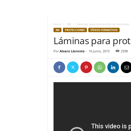
h
o
y
.
Inicio
3M
Láminas para protección de ventanas
c
3M
PROTECCIONES
VÍDEOS FORMATIVOS
o
Láminas para prot
m
Por
Alvaro Llorente
-
10 junio, 2015
2598