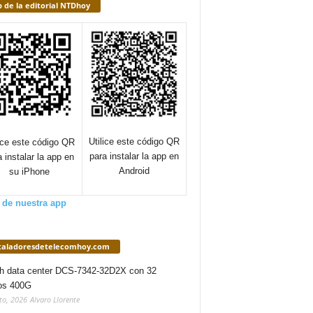
 de la editorial NTDhoy
Utilice este código QR
lice este código QR
para instalar la app en
a instalar la app en
Android
su iPhone
 de nuestra app
staladoresdetelecomhoy.com
h data center DCS-7342-32D2X con 32
os 400G
to, 2026
Alvaro Llorente