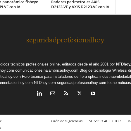
 panorámica fisheye
Radares perimetrales AXIS
PLVE con IA
D2122-VE y AXIS D2123-VE con IA
ódicos técnicos profesionales online, editados desde el año 2001 por
NTDhoy,
shoy.com
comunicacionesinalambricashoy.com
Blog de tecnología Wireless
d
pticahoy.com
Foro técnico para instaladores de fibra óptica
industriaembebid
rumentacionhoy.com
NTDhoy.com
seguridadprofesionalhoy.com
tecno-noticia
e
Buzón de sugerencias
SERVICIO AL LECTOR
Mo
m