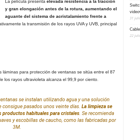
La película presenta
elevada resistencia a la tracción
Switc
y gran elongación antes de la rotura, aumentando el
video
aguante del sistema de acristalamiento frente a
31 juli
cativamente la transmisión de los rayos UVA y UVB, principal
Cable
22 juli
as láminas para protección de ventanas se sitúa entre el 87
 los rayos ultravioleta alcanza el 99,9 por ciento.
entanas se instalan utilizando agua y una solución
e consigue pasados unos veinte días.
La
limpieza
se
s productos habituales para cristales
. Se recomienda
uaves y escobillas de caucho, como las fabricadas por
3M
.