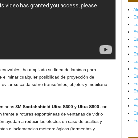
Al
Es
Es
Es
Es
Es
Es
Es
Es
 Renovables, ha ampliado su línea de láminas para
Es
e eliminar cualquier posibilidad de proyección de
Es
, evitar su caída sobre transeúntes, objetos y mobiliario
Es
Es
Es
ventanas
3M Scotchshield Ultra S600 y Ultra S800
con
Es
 frente a roturas espontáneas de ventanas de vidrio
Es
n ayudan a reducir los efectos en caso de asaltos y
ristas e inclemencias meteorológicas (tormentas y