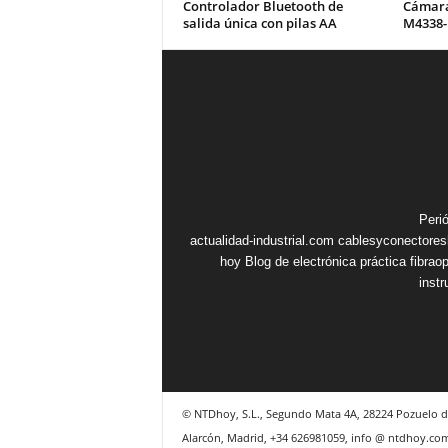
Controlador Bluetooth de
Cámara
salida única con pilas AA
M4338-
Peri
actualidad-industrial.com
cablesyconectore
hoy
Blog de electrónica práctica
fibrao
inst
© NTDhoy, S.L., Segundo Mata 4A, 28224 Pozuelo d
Alarcón, Madrid, +34 626981059, info @ ntdhoy.co