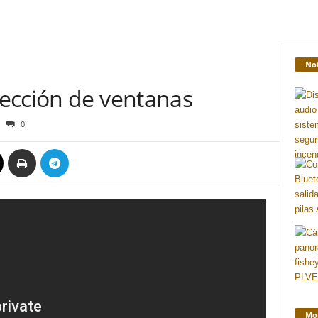
Not
ección de ventanas
0
Mon