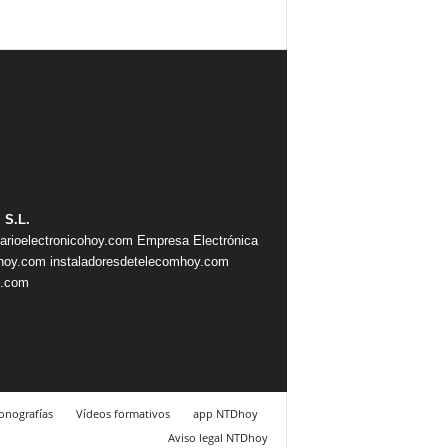
 S.L.
iarioelectronicohoy.com
Empresa Electrónica
ahoy.com
instaladoresdetelecomhoy.com
s.com
nografías
Vídeos formativos
app NTDhoy
Aviso legal NTDhoy