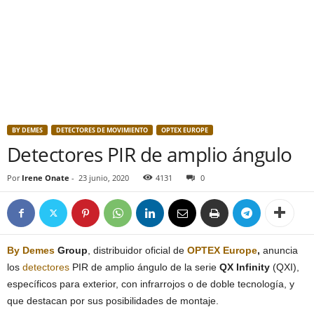
BY DEMES
DETECTORES DE MOVIMIENTO
OPTEX EUROPE
Detectores PIR de amplio ángulo
Por
Irene Onate
-
23 junio, 2020
4131
0
By Demes
Group
, distribuidor oficial de
OPTEX Europe
,
anuncia
los
detectores
PIR de amplio ángulo de la serie
QX Infinity
(QXI),
específicos para exterior, con infrarrojos o de doble tecnología, y
que destacan por sus posibilidades de montaje.