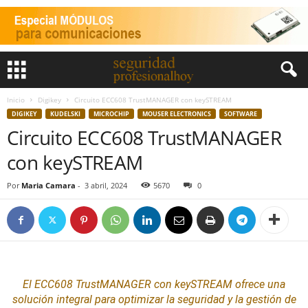
Inicio
Digikey
Circuito ECC608 TrustMANAGER con keySTREAM
DIGIKEY
KUDELSKI
MICROCHIP
MOUSER ELECTRONICS
SOFTWARE
Circuito ECC608 TrustMANAGER
con keySTREAM
Por
Maria Camara
-
3 abril, 2024
5670
0
El ECC608 TrustMANAGER con keySTREAM ofrece una
solución integral para optimizar la
seguridad
y la gestión de