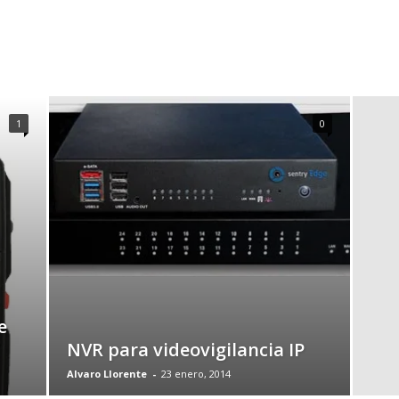
1
0
e
NVR para videovigilancia IP
Alvaro Llorente
-
23 enero, 2014