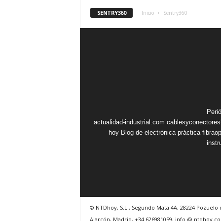
SENTRY360
Inicio
Sentry360
Peri
actualidad-industrial.com
cablesyconectore
hoy
Blog de electrónica práctica
fibrao
inst
© NTDhoy, S.L., Segundo Mata 4A, 28224 Pozuelo 
Alarcón, Madrid, +34 626981059, info @ ntdhoy.c