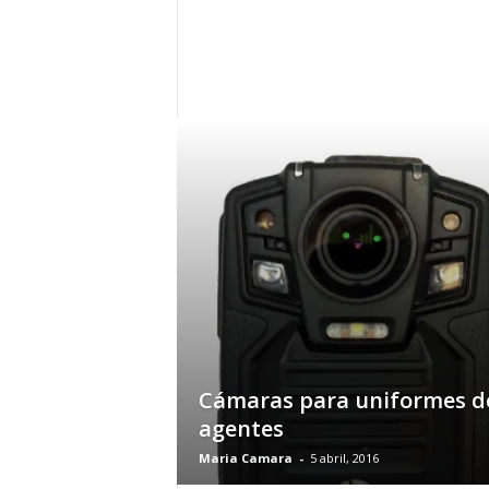
h
o
y
.
c
o
m
Cámaras para uniformes d
agentes
Maria Camara
-
5 abril, 2016