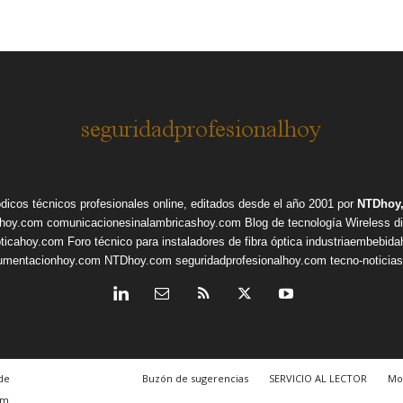
ódicos técnicos profesionales online, editados desde el año 2001 por
NTDhoy,
shoy.com
comunicacionesinalambricashoy.com
Blog de tecnología Wireless
d
pticahoy.com
Foro técnico para instaladores de fibra óptica
industriaembebid
rumentacionhoy.com
NTDhoy.com
seguridadprofesionalhoy.com
tecno-noticia
de
Buzón de sugerencias
SERVICIO AL LECTOR
Mo
om