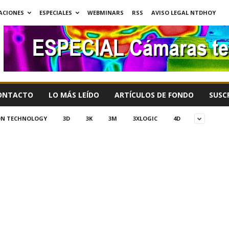
ACIONES
ESPECIALES
WEBMINARS
RSS
AVISO LEGAL NTDHOY
ONTACTO
LO MÁS LEÍDO
ARTÍCULOS DE FONDO
SUSC
ION TECHNOLOGY
3D
3K
3M
3XLOGIC
4D