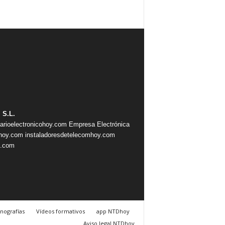
 S.L.
iarioelectronicohoy.com
Empresa Electrónica
ahoy.com
instaladoresdetelecomhoy.com
s.com
nografías
Vídeos formativos
app NTDhoy
Aviso legal NTDhoy