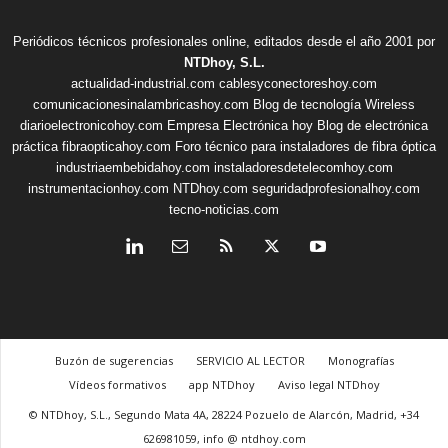
Periódicos técnicos profesionales online, editados desde el año 2001 por
NTDhoy, S.L.
actualidad-industrial.com
cablesyconectoreshoy.com
comunicacionesinalambricashoy.com
Blog de tecnología Wireless
diarioelectronicohoy.com
Empresa Electrónica hoy
Blog de electrónica
práctica
fibraopticahoy.com
Foro técnico para instaladores de fibra óptica
industriaembebidahoy.com
instaladoresdetelecomhoy.com
instrumentacionhoy.com
NTDhoy.com
seguridadprofesionalhoy.com
tecno-noticias.com
Buzón de sugerencias
SERVICIO AL LECTOR
Monografías
Vídeos formativos
app NTDhoy
Aviso legal NTDhoy
© NTDhoy, S.L., Segundo Mata 4A, 28224 Pozuelo de Alarcón, Madrid, +34
626981059, info @ ntdhoy.com