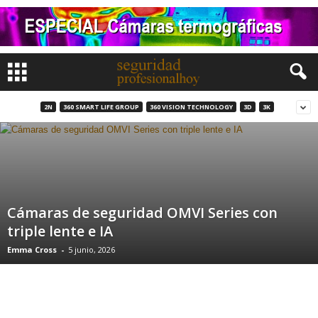
2N
360 SMART LIFE GROUP
360 VISION TECHNOLOGY
3D
3K
Cámaras de seguridad OMVI Series con
triple lente e IA
Emma Cross
-
5 junio, 2026