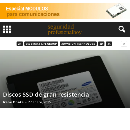
2N
360 SMART LIFE GROUP
360 VISION TECHNOLOGY
3D
3K
Discos SSD de gran resistencia
Irene Onate
-
27 enero, 2015