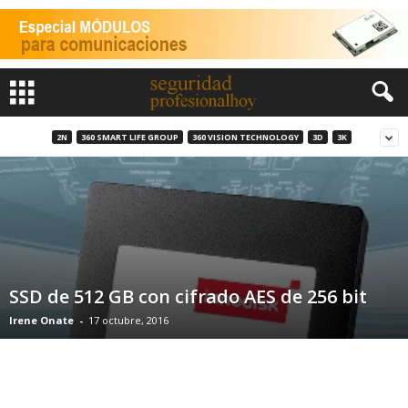
2N
360 SMART LIFE GROUP
360 VISION TECHNOLOGY
3D
3K
SSD de 512 GB con cifrado AES de 256 bit
Irene Onate
-
17 octubre, 2016