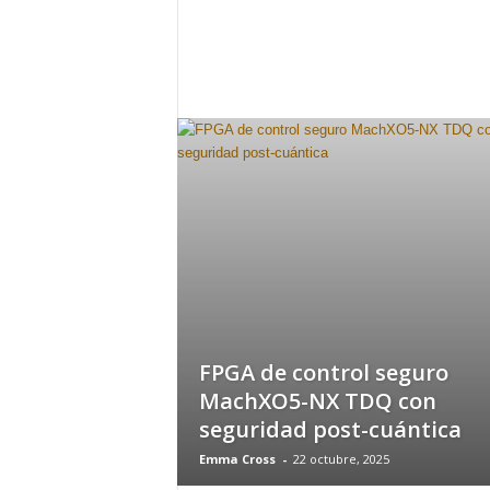
h
o
y
.
c
o
m
FPGA de control seguro
MachXO5-NX TDQ con
seguridad post-cuántica
Emma Cross
-
22 octubre, 2025