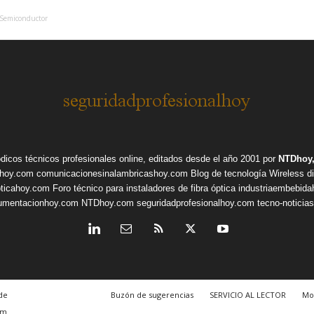
e Semiconductor
ódicos técnicos profesionales online, editados desde el año 2001 por
NTDhoy,
shoy.com
comunicacionesinalambricashoy.com
Blog de tecnología Wireless
d
pticahoy.com
Foro técnico para instaladores de fibra óptica
industriaembebid
rumentacionhoy.com
NTDhoy.com
seguridadprofesionalhoy.com
tecno-noticia
de
Buzón de sugerencias
SERVICIO AL LECTOR
Mo
om