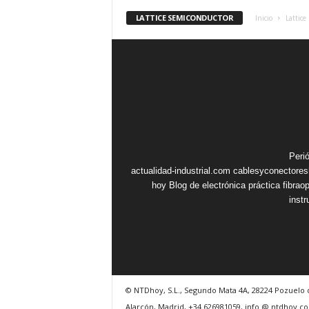
LATTICE SEMICONDUCTOR
Inicio
Lattic
Peri
actualidad-industrial.com
cablesyconectore
hoy
Blog de electrónica práctica
fibrao
inst
© NTDhoy, S.L., Segundo Mata 4A, 28224 Pozuelo 
Alarcón, Madrid, +34 626981059, info @ ntdhoy.c