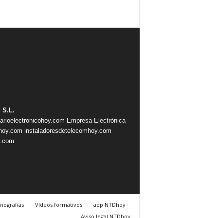
 S.L.
iarioelectronicohoy.com
Empresa Electrónica
ahoy.com
instaladoresdetelecomhoy.com
s.com
nografías
Vídeos formativos
app NTDhoy
Aviso legal NTDhoy