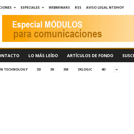
CIONES
ESPECIALES
WEBMINARS
RSS
AVISO LEGAL NTDHOY
ONTACTO
LO MÁS LEÍDO
ARTÍCULOS DE FONDO
SUSC
ION TECHNOLOGY
3D
3K
3M
3XLOGIC
4D