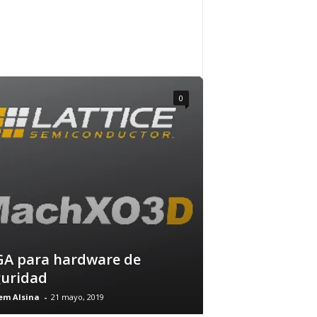
0
GA para hardware de
guridad
em Alsina
-
21 mayo, 2019