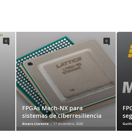
0
0
FPGAs Mach-NX para
FP
sistemas de ciberresiliencia
se
Alvaro Llorente
-
17 diciembre, 2020
Guill