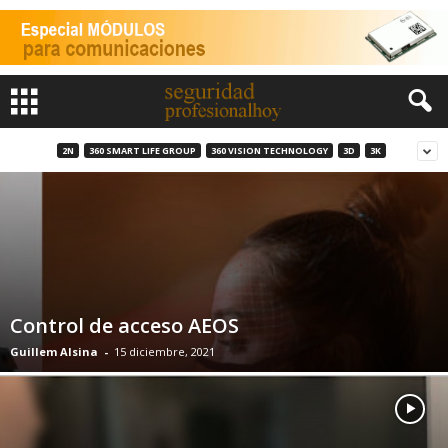
2N
360 SMART LIFE GROUP
360 VISION TECHNOLOGY
3D
3K
Control de acceso AEOS
Guillem Alsina
-
15 diciembre, 2021