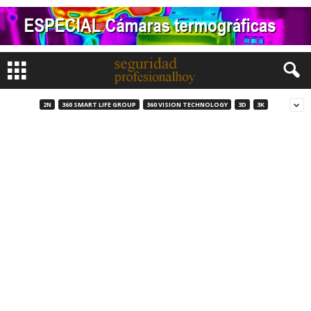
2N
360 SMART LIFE GROUP
360 VISION TECHNOLOGY
3D
3K