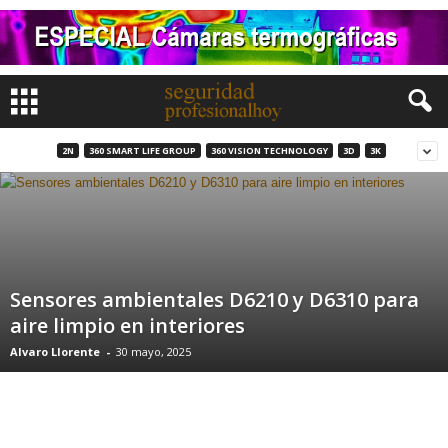
2N
360 SMART LIFE GROUP
360 VISION TECHNOLOGY
3D
3K
Sensores ambientales D6210 y D6310 para
aire limpio en interiores
Alvaro Llorente
-
30 mayo, 2025