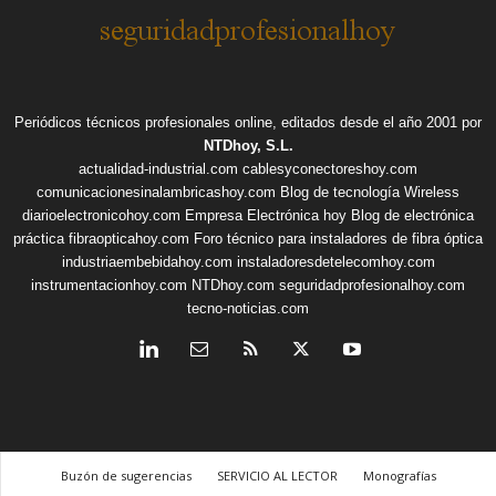
Periódicos técnicos profesionales online, editados desde el año 2001 por
NTDhoy, S.L.
actualidad-industrial.com
cablesyconectoreshoy.com
comunicacionesinalambricashoy.com
Blog de tecnología Wireless
diarioelectronicohoy.com
Empresa Electrónica hoy
Blog de electrónica
práctica
fibraopticahoy.com
Foro técnico para instaladores de fibra óptica
industriaembebidahoy.com
instaladoresdetelecomhoy.com
instrumentacionhoy.com
NTDhoy.com
seguridadprofesionalhoy.com
tecno-noticias.com
Buzón de sugerencias
SERVICIO AL LECTOR
Monografías