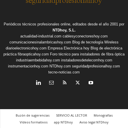
Periódicos técnicos profesionales online, editados desde el año 2001 por
NTDhoy, S.L.
actualidad-industrial.com
cablesyconectoreshoy.com
comunicacionesinalambricashoy.com
Blog de tecnología Wireless
diarioelectronicohoy.com
Empresa Electrónica hoy
Blog de electrónica
práctica
fibraopticahoy.com
Foro técnico para instaladores de fibra óptica
industriaembebidahoy.com
instaladoresdetelecomhoy.com
instrumentacionhoy.com
NTDhoy.com
seguridadprofesionalhoy.com
tecno-noticias.com
Buzón de sugerencias
SERVICIO AL LECTOR
Monografías
Vídeos formativos
app NTDhoy
Aviso legal NTDhoy