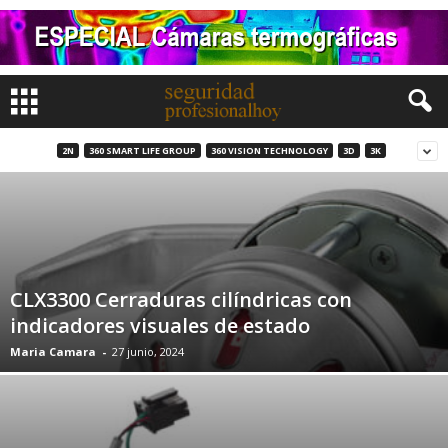
2N
360 SMART LIFE GROUP
360 VISION TECHNOLOGY
3D
3K
CLX3300 Cerraduras cilíndricas con
indicadores visuales de estado
Maria Camara
-
27 junio, 2024