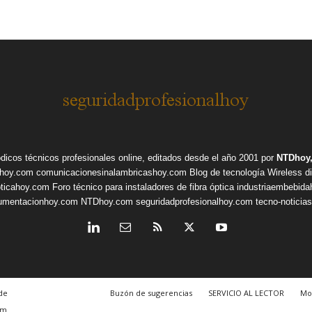
ódicos técnicos profesionales online, editados desde el año 2001 por
NTDhoy,
shoy.com
comunicacionesinalambricashoy.com
Blog de tecnología Wireless
d
pticahoy.com
Foro técnico para instaladores de fibra óptica
industriaembebid
rumentacionhoy.com
NTDhoy.com
seguridadprofesionalhoy.com
tecno-noticia
de
Buzón de sugerencias
SERVICIO AL LECTOR
Mo
om