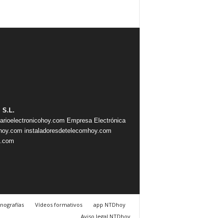
 S.L.
iarioelectronicohoy.com
Empresa Electrónica
ahoy.com
instaladoresdetelecomhoy.com
s.com
nografías
Vídeos formativos
app NTDhoy
Aviso legal NTDhoy