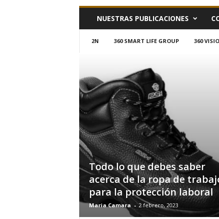
h
NUESTRAS PUBLICACIONES
C
o
y
.
2N
360 SMART LIFE GROUP
360 VIS
c
o
m
Todo lo que debes saber
acerca de la ropa de trabaj
para la protección laboral
Maria Camara
-
2 febrero, 2023