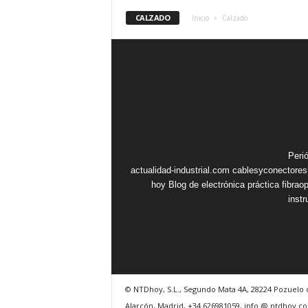
CALZADO
Inicio
Calzado
Peri
actualidad-industrial.com
cablesyconectore
hoy
Blog de electrónica práctica
fibrao
inst
© NTDhoy, S.L., Segundo Mata 4A, 28224 Pozuelo 
Alarcón, Madrid, +34 626981059, info @ ntdhoy.c