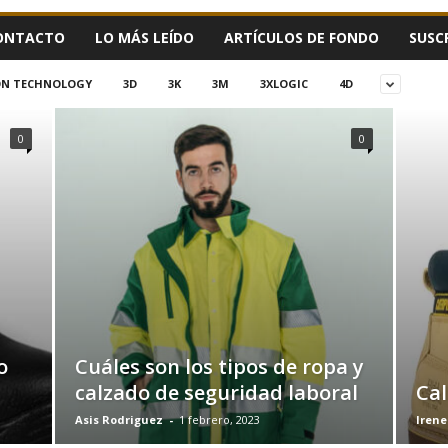
ONTACTO
LO MÁS LEÍDO
ARTÍCULOS DE FONDO
SUSC
ION TECHNOLOGY
3D
3K
3M
3XLOGIC
4D
0
0
o
Cuáles son los tipos de ropa y
calzado de seguridad laboral
Cal
Asis Rodriguez
-
1 febrero, 2023
Irene