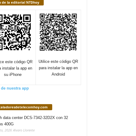
 de la editorial NTDhoy
Utilice este código QR
lice este código QR
para instalar la app en
a instalar la app en
Android
su iPhone
 de nuestra app
staladoresdetelecomhoy.com
h data center DCS-7342-32D2X con 32
os 400G
to, 2026
Alvaro Llorente