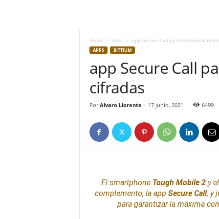
h
o
y
.
Inicio
apps
app Secure Call para comunicaciones
c
APPS
BITTIUM
o
app Secure Call p
m
cifradas
Por
Alvaro Llorente
-
17 junio, 2021
6499
El smartphone
Tough Mobile 2
y e
complemento, la app
Secure Call
, y
para garantizar la máxima con