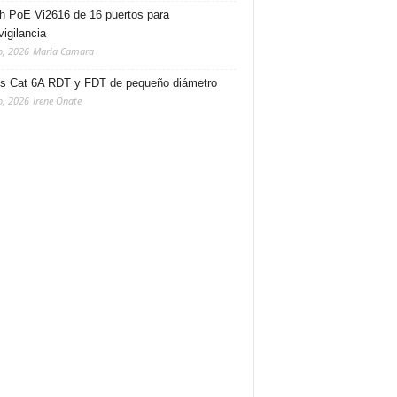
h PoE Vi2616 de 16 puertos para
vigilancia
o, 2026
Maria Camara
s Cat 6A RDT y FDT de pequeño diámetro
o, 2026
Irene Onate