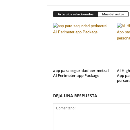
Artículos relacionados
Más del autor
app para seguridad perimetral
AI High
AI Perimeter app Package
App par
person
DEJA UNA RESPUESTA