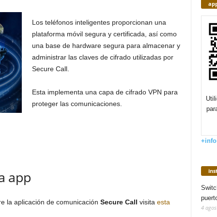
app
Los teléfonos inteligentes proporcionan una
plataforma móvil segura y certificada, así como
una base de hardware segura para almacenar y
administrar las claves de cifrado utilizadas por
Secure Call.
Esta implementa una capa de cifrado VPN para
Uti
proteger las comunicaciones.
par
+info
in
a app
Switc
puert
re la aplicación de comunicación
Secure Call
visita
esta
4 agos