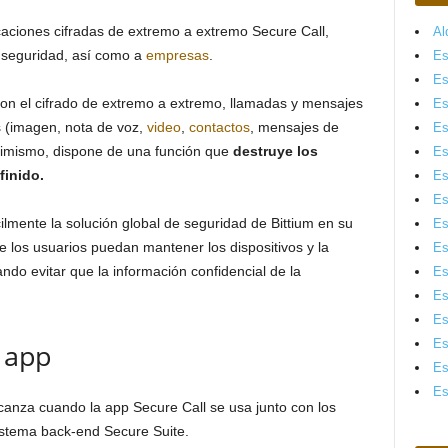
ciones cifradas de extremo a extremo Secure Call,
Al
 seguridad, así como a
empresas
.
Es
Es
on el cifrado de extremo a extremo, llamadas y mensajes
Es
s (imagen, nota de voz,
video
,
contactos
, mensajes de
Es
simismo, dispone de una función que
destruye los
Es
inido.
Es
Es
ilmente la solución global de seguridad de Bittium en su
Es
 los usuarios puedan mantener los dispositivos y la
Es
ndo evitar que la información confidencial de la
Es
Es
Es
Es
 app
Es
Es
canza cuando la app Secure Call se usa junto con los
sistema back-end Secure Suite.