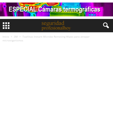
Inicio
3M
Toallitas Instant Microbe Removing Wipes para atrapar
microorganismos