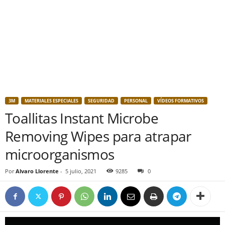
3M
MATERIALES ESPECIALES
SEGURIDAD
PERSONAL
VÍDEOS FORMATIVOS
Toallitas Instant Microbe
Removing Wipes para atrapar
microorganismos
Por
Alvaro Llorente
-
5 julio, 2021
9285
0