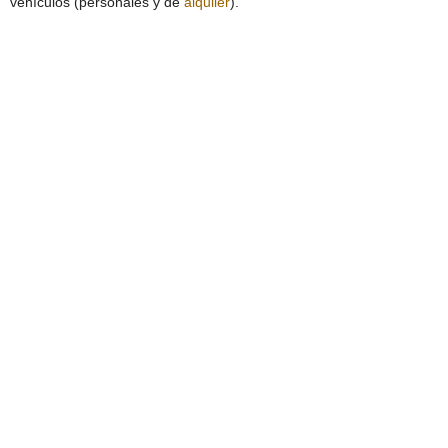
vehículos (personales y de
alquiler
).