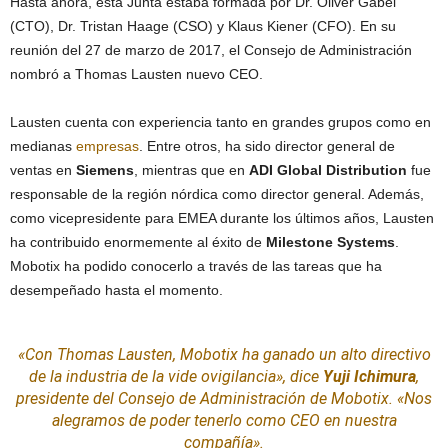
Hasta ahora, esta Junta estaba formada por Dr. Oliver Gabel
(CTO), Dr. Tristan Haage (CSO) y Klaus Kiener (CFO). En su
reunión del 27 de marzo de 2017, el Consejo de Administración
nombró a Thomas Lausten nuevo CEO.
Lausten cuenta con experiencia tanto en grandes grupos como en
medianas
empresas
. Entre otros, ha sido director general de
ventas en
Siemens
, mientras que en
ADI Global Distribution
fue
responsable de la región nórdica como director general. Además,
como vicepresidente para EMEA durante los últimos años, Lausten
ha contribuido enormemente al éxito de
Milestone Systems
.
Mobotix ha podido conocerlo a través de las tareas que ha
desempeñado hasta el momento.
«Con Thomas Lausten, Mobotix ha ganado un alto directivo
de la industria de la vide ovigilancia»,
dice
Yuji Ichimura
,
presidente del Consejo de Administración de Mobotix. «
Nos
alegramos de poder tenerlo como CEO en nuestra
compañía»
.