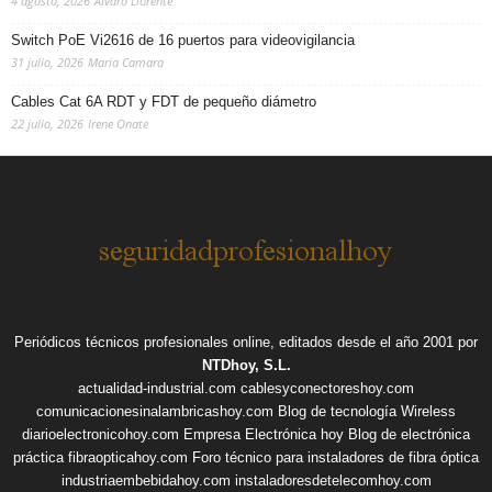
4 agosto, 2026
Alvaro Llorente
Switch PoE Vi2616 de 16 puertos para videovigilancia
31 julio, 2026
Maria Camara
Cables Cat 6A RDT y FDT de pequeño diámetro
22 julio, 2026
Irene Onate
Periódicos técnicos profesionales online, editados desde el año 2001 por
NTDhoy, S.L.
actualidad-industrial.com
cablesyconectoreshoy.com
comunicacionesinalambricashoy.com
Blog de tecnología Wireless
diarioelectronicohoy.com
Empresa Electrónica hoy
Blog de electrónica
práctica
fibraopticahoy.com
Foro técnico para instaladores de fibra óptica
industriaembebidahoy.com
instaladoresdetelecomhoy.com