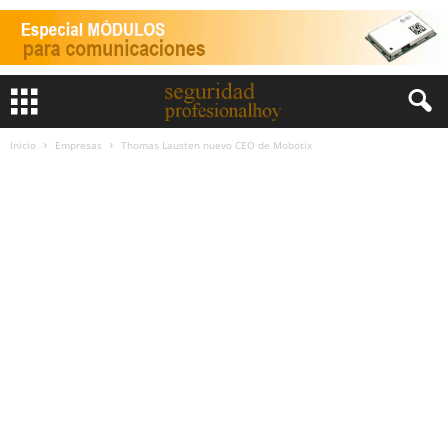
Inicio
Empresas
Thomas Lausten nuevo CEO de Mobotix