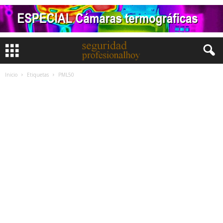
Inicio
Etiquetas
PML50