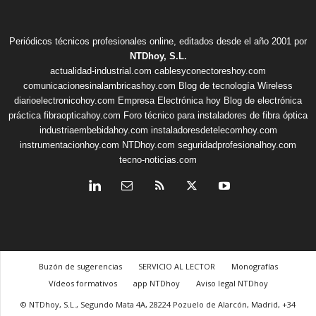
Periódicos técnicos profesionales online, editados desde el año 2001 por
NTDhoy, S.L.
actualidad-industrial.com
cablesyconectoreshoy.com
comunicacionesinalambricashoy.com
Blog de tecnología Wireless
diarioelectronicohoy.com
Empresa Electrónica hoy
Blog de electrónica
práctica
fibraopticahoy.com
Foro técnico para instaladores de fibra óptica
industriaembebidahoy.com
instaladoresdetelecomhoy.com
instrumentacionhoy.com
NTDhoy.com
seguridadprofesionalhoy.com
tecno-noticias.com
Buzón de sugerencias
SERVICIO AL LECTOR
Monografías
Vídeos formativos
app NTDhoy
Aviso legal NTDhoy
© NTDhoy, S.L., Segundo Mata 4A, 28224 Pozuelo de Alarcón, Madrid, +34