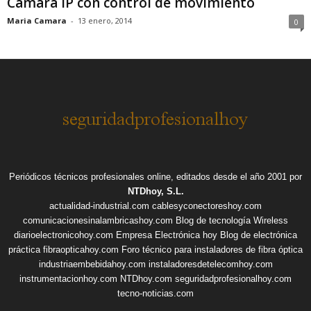
Cámara IP con control de movimiento
Maria Camara
-
13 enero, 2014
0
Periódicos técnicos profesionales online, editados desde el año 2001 por
NTDhoy, S.L.
actualidad-industrial.com
cablesyconectoreshoy.com
comunicacionesinalambricashoy.com
Blog de tecnología Wireless
diarioelectronicohoy.com
Empresa Electrónica hoy
Blog de electrónica
práctica
fibraopticahoy.com
Foro técnico para instaladores de fibra óptica
industriaembebidahoy.com
instaladoresdetelecomhoy.com
instrumentacionhoy.com
NTDhoy.com
seguridadprofesionalhoy.com
tecno-noticias.com